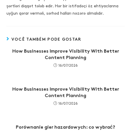
şərtləri diqqət tələb edir. Hər bir istifadəçi öz ehtiyaclarına
uyğun qərar verməli, sərhəd halları nəzərə almalıdır.
VOCÊ TAMBÉM PODE GOSTAR
How Businesses Improve Visibility With Better
Content Planning
16/07/2026
How Businesses Improve Visibility With Better
Content Planning
16/07/2026
Porównanie gier hazardowych: co wybrać?