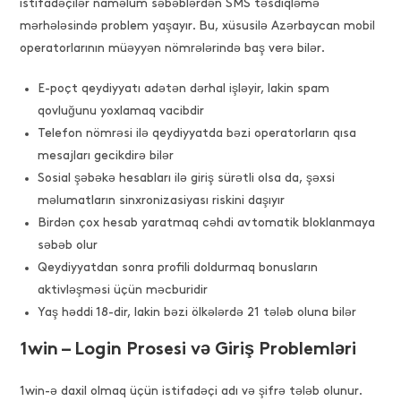
istifadəçilər naməlum səbəblərdən SMS təsdiqləmə
mərhələsində problem yaşayır. Bu, xüsusilə Azərbaycan mobil
operatorlarının müəyyən nömrələrində baş verə bilər.
E-poçt qeydiyyatı adətən dərhal işləyir, lakin spam
qovluğunu yoxlamaq vacibdir
Telefon nömrəsi ilə qeydiyyatda bəzi operatorların qısa
mesajları gecikdirə bilər
Sosial şəbəkə hesabları ilə giriş sürətli olsa da, şəxsi
məlumatların sinxronizasiyası riskini daşıyır
Birdən çox hesab yaratmaq cəhdi avtomatik bloklanmaya
səbəb olur
Qeydiyyatdan sonra profili doldurmaq bonusların
aktivləşməsi üçün məcburidir
Yaş həddi 18-dir, lakin bəzi ölkələrdə 21 tələb oluna bilər
1win – Login Prosesi və Giriş Problemləri
1win-ə daxil olmaq üçün istifadəçi adı və şifrə tələb olunur.