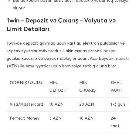
Bonus kodları bəzən aktiv deyil, dəstəklə yoxlamaq tövsiyə
olunur
1win – Depozit və Çıxarış – Valyuta və
Limit Detalları
1win-də depozit qoymaq üçün kartlar, elektron pulqabılar və
kriptovalyutalar mövcuddur. Lakin çıxarış prosesi bəzən
gecikir, xüsusilə də böyük məbləğlər üçün. Azərbaycan manatı
(AZN) ilə əməliyyatlar üçün komissiya tətbiq oluna bilər.
ÖDƏNIŞ ÜSULU
MIN
MIN
EMAL
DEPOZIT
ÇIXARIŞ
VAXTI
Visa/Mastercard
10 AZN
20 AZN
1-3 gün
Perfect Money
5 AZN
10 AZN
24
saat