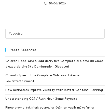
30/06/2026
Posts Recentes
Chicken Road: Una Guida definitiva Completo al Game da Gioco
d’azzardo che Sta Dominando i Giocatori
Casoola Speelhal: Je Complete Gids voor Internet
Gokentertainment
How Businesses Improve Visibility With Better Content Planning
Understanding CCTV Rush Hour Game Payouts
Pinco promo təklifləri: oyunçular üçün ən vacib mükafatlar