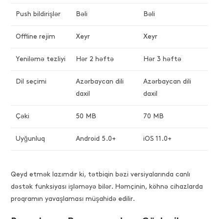
Push bildirişlər
Bəli
Bəli
Offline rejim
Xeyr
Xeyr
Yeniləmə tezliyi
Hər 2 həftə
Hər 3 həftə
Dil seçimi
Azərbaycan dili
Azərbaycan dili
daxil
daxil
Çəki
50 MB
70 MB
Uyğunluq
Android 5.0+
iOS 11.0+
Qeyd etmək lazımdır ki, tətbiqin bəzi versiyalarında canlı
dəstək funksiyası işləməyə bilər. Həmçinin, köhnə cihazlarda
proqramın yavaşlaması müşahidə edilir.