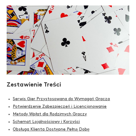
Zestawienie Treści
Serwis Gier Przystosowana do Wymagań Gracza
Potwierdzenie Zabezpieczeń i Licencjonowanie
Metody Wpłat dla Rodzimych Graczy
Schemat Lojalnościowy i Korzyści
Obsługa Klienta Dostępne Pełną Dobę