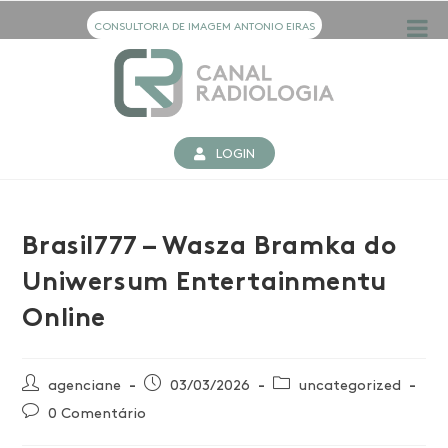
CONSULTORIA DE IMAGEM ANTONIO EIRAS
LOGIN
Brasil777 – Wasza Bramka do
Uniwersum Entertainmentu
Online
agenciane
03/03/2026
uncategorized
0 Comentário