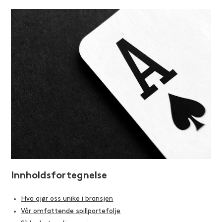
Innholdsfortegnelse
Hva gjør oss unike i bransjen
Vår omfattende spillportefolje