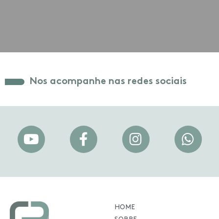
Nos acompanhe nas redes sociais
HOME