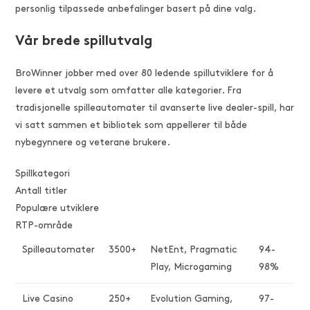
personlig tilpassede anbefalinger basert på dine valg.
Vår brede spillutvalg
BroWinner jobber med over 80 ledende spillutviklere for å
levere et utvalg som omfatter alle kategorier. Fra
tradisjonelle spilleautomater til avanserte live dealer-spill, har
vi satt sammen et bibliotek som appellerer til både
nybegynnere og veterane brukere.
Spillkategori
Antall titler
Populære utviklere
RTP-område
Spilleautomater
3500+
NetEnt, Pragmatic
94-
Play, Microgaming
98%
Live Casino
250+
Evolution Gaming,
97-