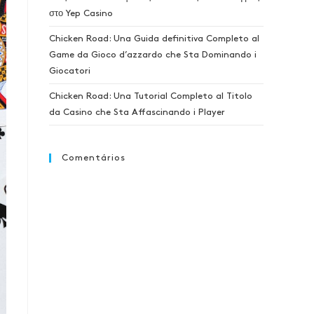
στο Yep Casino
Chicken Road: Una Guida definitiva Completo al
Game da Gioco d’azzardo che Sta Dominando i
Giocatori
Chicken Road: Una Tutorial Completo al Titolo
da Casino che Sta Affascinando i Player
Comentários