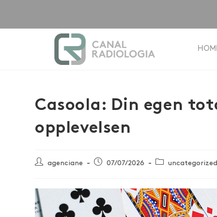
HOM
Casoola: Din egen tot
opplevelsen
agenciane
07/07/2026
uncategorize