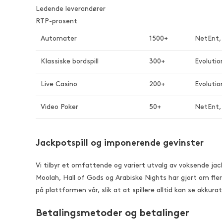
Ledende leverandører
RTP-prosent
Automater
1500+
NetEnt,
Klassiske bordspill
300+
Evoluti
Live Casino
200+
Evolutio
Video Poker
50+
NetEnt,
Jackpotspill og imponerende gevinster
Vi tilbyr et omfattende og variert utvalg av voksende jack
Moolah, Hall of Gods og Arabiske Nights har gjort om flere
på plattformen vår, slik at at spillere alltid kan se akku
Betalingsmetoder og betalinger