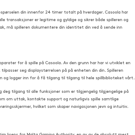
pørselen din innenfor 24 timer totalt på hverdager. Casoola har
le transaksjoner er legitime og gyldige og sikrer både spilleren og
k, må spilleren dokumentere din identitet din ved å sende inn
parater for å spille på Casoola. Av den grunn har har vi utviklet en
ilpasser seg displaystørrelsen på på enheten din din. Spilleren
g logger inn for å få tilgang til tilgang til hele spillbiblioteket vårt.
deg tilgang til alle funksjoner som er tilgjengelig tilgjengelige på
m om uttak, kontakte support og naturligvis spille samtlige
erøringsskjermer, hvilket som skaper navigasjonen jevn og intuitiv.
itim lisens fra Malta Gaming Authority, en av av de absolutt mest