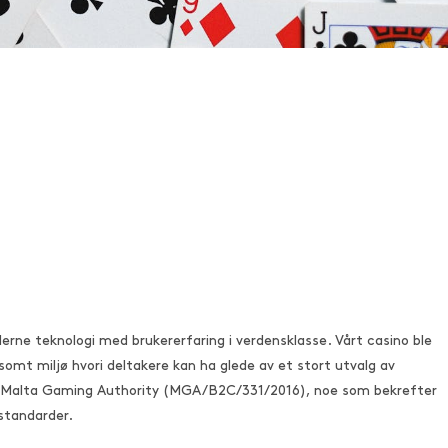
rne teknologi med brukererfaring i verdensklasse. Vårt casino ble
omt miljø hvori deltakere kan ha glede av et stort utvalg av
itt av Malta Gaming Authority (MGA/B2C/331/2016), noe som bekrefter
sstandarder.