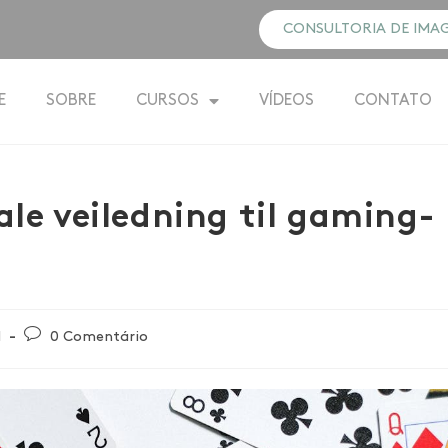
CONSULTORIA DE IMA
E
SOBRE
CURSOS
VÍDEOS
CONTATO
ale veiledning til gaming-
d
0 Comentário