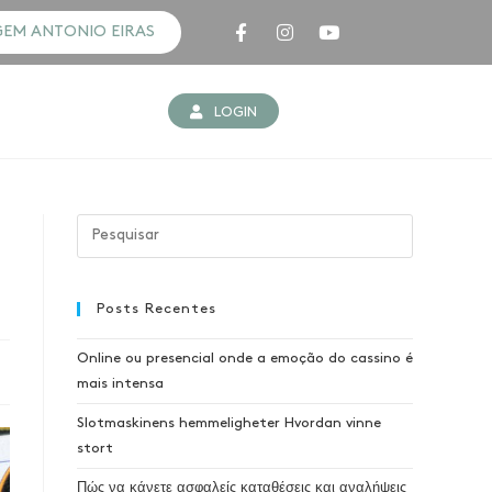
GEM ANTONIO EIRAS
LOGIN
Posts Recentes
Online ou presencial onde a emoção do cassino é
mais intensa
Slotmaskinens hemmeligheter Hvordan vinne
stort
Πώς να κάνετε ασφαλείς καταθέσεις και αναλήψεις