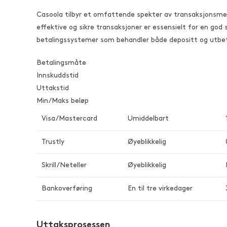
Casoola tilbyr et omfattende spekter av transaksjonsmet
effektive og sikre transaksjoner er essensielt for en god 
betalingssystemer som behandler både depositt og utbeta
Betalingsmåte
Innskuddstid
Uttakstid
Min/Maks beløp
Visa/Mastercard
Umiddelbart
Trustly
Øyeblikkelig
Skrill/Neteller
Øyeblikkelig
Bankoverføring
En til tre virkedager
Uttaksprosessen