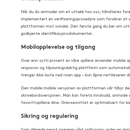
Når du du anmoder om et uttakk hos oss, håndteres fores
implementert en verifiseringsprosedyre som forsikrer at al
plattformen mot svindel. Den første gang du ber om utta
godkjente identifikasjonsdokumenter.
Mobilopplevelse og tilgang
Over enn sytti prosent av våre spillere anvender mobile ap
responsiv og tilpasningsdyktig plattform som automatisk t
trenger ikke laste ned noen app – kun åpne nettleseren din o
Den mobile mobile versjonen av plattformen vår tilbyr deg 
skrivebordsversjonen. Man kan foreta innskudd, anmode o
favorittspillene dine. Grensesnittet er optimalisert for b
Sikring og regulering
Som allerede nevnt opererer vårt spillcasino under en leg