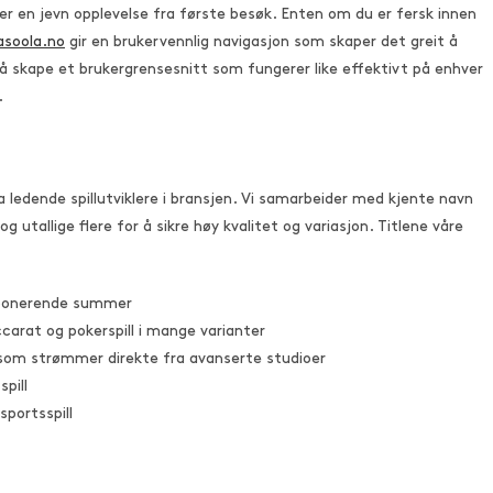
r en jevn opplevelse fra første besøk. Enten om du er fersk innen
asoola.no
gir en brukervennlig navigasjon som skaper det greit å
i å skape et brukergrensesnitt som fungerer like effektivt på enhver
.
ra ledende spillutviklere i bransjen. Vi samarbeider med kjente navn
tallige flere for å sikre høy kvalitet og variasjon. Titlene våre
mponerende summer
accarat og pokerspill i mange varianter
 som strømmer direkte fra avanserte studioer
pill
sportsspill