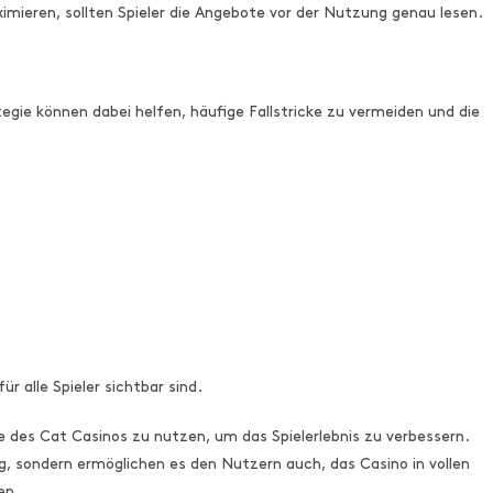
mieren, sollten Spieler die Angebote vor der Nutzung genau lesen.
gie können dabei helfen, häufige Fallstricke zu vermeiden und die
ür alle Spieler sichtbar sind.
e des Cat Casinos zu nutzen, um das Spielerlebnis zu verbessern.
g, sondern ermöglichen es den Nutzern auch, das Casino in vollen
en.