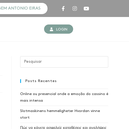
GEM ANTONIO EIRAS
LOGIN
Posts Recentes
Online ou presencial onde a emoção do cassino é
mais intensa
Slotmaskinens hemmeligheter Hvordan vinne
stort
Πώς να κάνετε ασφαλείς καταθέσεις και αναλήψεις