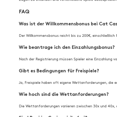
FAQ
Was ist der Willkommensbonus bei Cat Ca
Der Willkommensbonus reicht bis zu 200€, einschließlich F
Wie beantrage ich den Einzahlungsbonus?
Nach der Registrierung müssen Spieler eine Einzahlung 
Gibt es Bedingungen für Freispiele?
Ja, Freispiele haben oft eigene Wettanforderungen, die 
Wie hoch sind die Wettanforderungen?
Die Wettanforderungen variieren zwischen 30x und 40x,