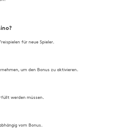
sino?
reispielen für neue Spieler.
vornehmen, um den Bonus zu aktivieren.
erfüllt werden müssen.
 abhängig vom Bonus.