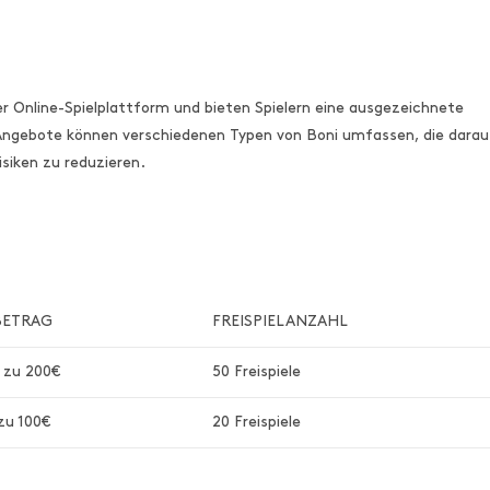
r Online-Spielplattform und bieten Spielern eine ausgezeichnete
e Angebote können verschiedenen Typen von Boni umfassen, die darau
isiken zu reduzieren.
ETRAG
FREISPIELANZAHL
 zu 200€
50 Freispiele
zu 100€
20 Freispiele