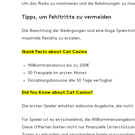
Um das Risiko zu minimieren und die Belohnungen zu maxi
Tipps, um Fehltritte zu vermeiden
Die Beachtung der Bedingungen und eine kluge Spielstrate
maximale Rendite zu erzielen.
Quick Facts about Cat Casino
Willkommensbonus bis zu 200€
50 Freispiele im ersten Monat
Einzahlungsbonusse alle 30 Tage verfügbar
Did You Know about Cat Casino?
Die ersten Spieler erhalten exklusive Angebote, die nicht f
Für Spieler ist es entscheidend, die Willkommensangebot
Diese Offerten bieten nicht nur finanzielle Unterstützun
Zügen zu erkunden und verschiedene Spiele auszuprobier