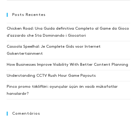
Posts Recentes
Chicken Road: Una Guida definitiva Completo al Game da Gioco
d’azzardo che Sta Dominando i Giocatori
Casoola Speelhal: Je Complete Gids voor Internet
Gokentertainment
How Businesses Improve Visibility With Better Content Planning
Understanding CCTV Rush Hour Game Payouts
Pinco promo təklifləri: oyunçular üçün ən vacib mükafatlar
hansılardır?
Comentários