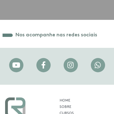
Nos acompanhe nas redes sociais
HOME
SOBRE
CURSOS