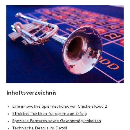
Inhaltsverzeichnis
Eine innovative Spielmechanik von Chicken Road 2
Effektive Taktiken für optimalen Erfolg
Spezielle Features sowie Gewinnmöglichkeiten
Technische Details im Detail