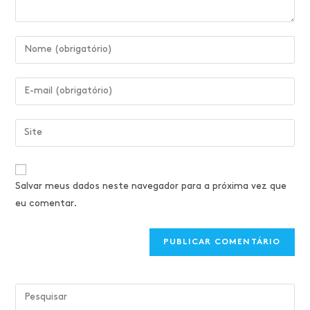
Salvar meus dados neste navegador para a próxima vez que
eu comentar.