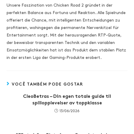
Unsere Faszination von Chicken Road 2 gründet in der
perfekten Balance aus Fortuna und Reaktion. Alle Spielrunde
offeriert die Chance, mit intelligenten Entscheidungen zu
profitieren, wohingegen die permanente Nervenkitzel für
Entertainment sorgt. Mit der herausragenden RTP-Quote,
der beweisbar transparenten Technik und den variablen
Einsatzmöglichkeiten hat ist das Produkt dem stabilen Platz
in der ersten Liga der Gaming-Produkte erobert.
VOCÊ TAMBÉM PODE GOSTAR
CleoBetras – Din egen totale guide til
spillopplevelser av toppklasse
13/06/2026