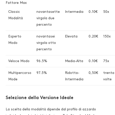
Fattore Max
Classic
novantasette
Intermedia
0.10€
50x
Modalità
virgola due
percento
Esperto
novantasei
Elevata
0.20€
150x
Modo
virgola otto
percento
Veloce Modo
96.5%
Media-Alta
0.10€
75x
Multipercorso
97.5%
Ridotta-
0,50€
trenta
Mode
Intermedia
volte
Selezione della Versione Ideale
La scelta della modalità dipende dal profilo di azzardo