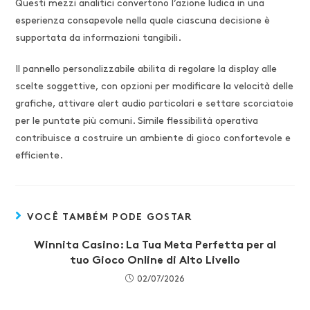
Questi mezzi analitici convertono l’azione ludica in una
esperienza consapevole nella quale ciascuna decisione è
supportata da informazioni tangibili.
Il pannello personalizzabile abilita di regolare la display alle
scelte soggettive, con opzioni per modificare la velocità delle
grafiche, attivare alert audio particolari e settare scorciatoie
per le puntate più comuni. Simile flessibilità operativa
contribuisce a costruire un ambiente di gioco confortevole e
efficiente.
VOCÊ TAMBÉM PODE GOSTAR
Winnita Casino: La Tua Meta Perfetta per al
tuo Gioco Online di Alto Livello
02/07/2026