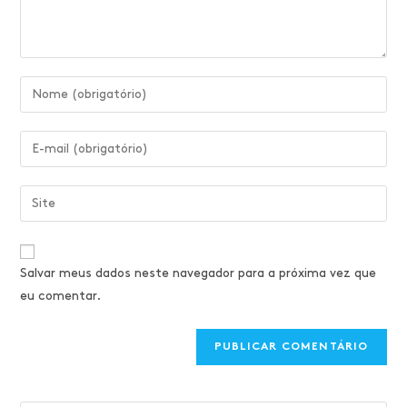
Salvar meus dados neste navegador para a próxima vez que
eu comentar.