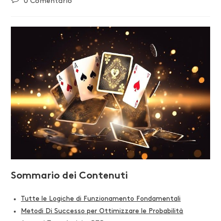
0 Comentário
Sommario dei Contenuti
Tutte le Logiche di Funzionamento Fondamentali
Metodi Di Successo per Ottimizzare le Probabilità