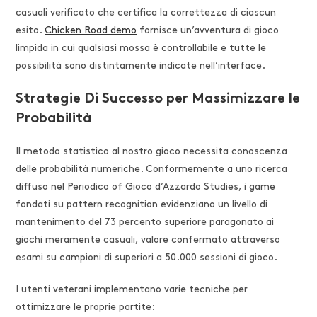
casuali verificato che certifica la correttezza di ciascun
esito.
Chicken Road demo
fornisce un’avventura di gioco
limpida in cui qualsiasi mossa è controllabile e tutte le
possibilità sono distintamente indicate nell’interface.
Strategie Di Successo per Massimizzare le
Probabilità
Il metodo statistico al nostro gioco necessita conoscenza
delle probabilità numeriche. Conformemente a uno ricerca
diffuso nel Periodico of Gioco d’Azzardo Studies, i game
fondati su pattern recognition evidenziano un livello di
mantenimento del 73 percento superiore paragonato ai
giochi meramente casuali, valore confermato attraverso
esami su campioni di superiori a 50.000 sessioni di gioco.
I utenti veterani implementano varie tecniche per
ottimizzare le proprie partite: