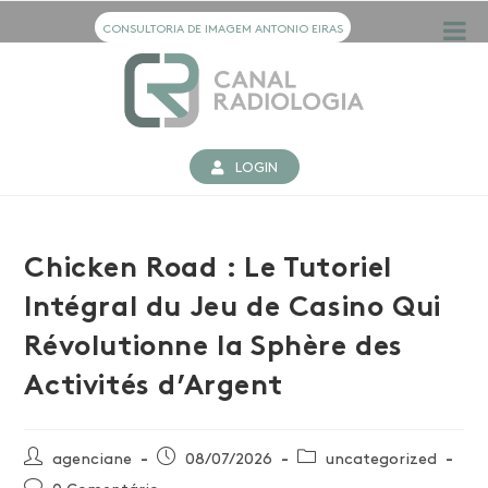
CONSULTORIA DE IMAGEM ANTONIO EIRAS
LOGIN
Chicken Road : Le Tutoriel
Intégral du Jeu de Casino Qui
Révolutionne la Sphère des
Activités d’Argent
agenciane
08/07/2026
uncategorized