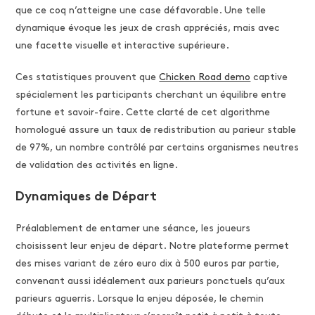
que ce coq n’atteigne une case défavorable. Une telle
dynamique évoque les jeux de crash appréciés, mais avec
une facette visuelle et interactive supérieure.
Ces statistiques prouvent que
Chicken Road demo
captive
spécialement les participants cherchant un équilibre entre
fortune et savoir-faire. Cette clarté de cet algorithme
homologué assure un taux de redistribution au parieur stable
de 97%, un nombre contrôlé par certains organismes neutres
de validation des activités en ligne.
Dynamiques de Départ
Préalablement de entamer une séance, les joueurs
choisissent leur enjeu de départ. Notre plateforme permet
des mises variant de zéro euro dix à 500 euros par partie,
convenant aussi idéalement aux parieurs ponctuels qu’aux
parieurs aguerris. Lorsque la enjeu déposée, le chemin