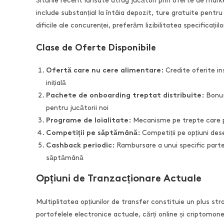
Siturile recent lansate atrag jucători prin oferte de mar
include substanțial la întâia depozit, ture gratuite pent
dificile ale concurenței, preferăm lizibilitatea specificațiilor
Clase de Oferte Disponibile
Ofertă care nu cere alimentare:
Credite oferite in
inițială
Pachete de onboarding treptat distribuite:
Bonusu
pentru jucătorii noi
Programe de loialitate:
Mecanisme pe trepte care p
Competiții pe săptămână:
Competiții pe opțiuni des
Cashback periodic:
Rambursare a unui specific parte
săptămână
Opțiuni de Tranzacționare Actuale
Multiplitatea opțiunilor de transfer constituie un plus str
portofelele electronice actuale, cărți online și criptomoned