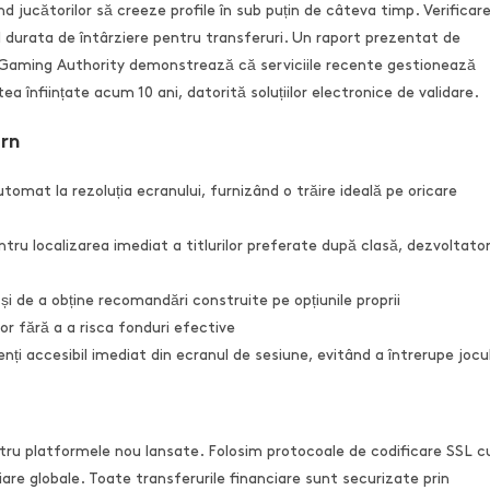
d jucătorilor să creeze profile în sub puțin de câteva timp. Verificar
d durata de întârziere pentru transferuri. Un raport prezentat de
Gaming Authority demonstrează că serviciile recente gestionează
 înființate acum 10 ani, datorită soluțiilor electronice de validare.
ern
omat la rezoluția ecranului, furnizând o trăire ideală pe oricare
ru localizarea imediat a titlurilor preferate după clasă, dezvoltato
 și de a obține recomandări construite pe opțiunile proprii
or fără a a risca fonduri efective
nți accesibil imediat din ecranul de sesiune, evitând a întrerupe jocu
entru platformele nou lansate. Folosim protocoale de codificare SSL c
ciare globale. Toate transferurile financiare sunt securizate prin