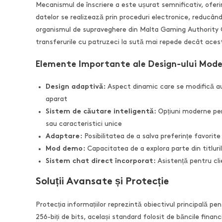
Mecanismul de înscriere a este ușurat semnificativ, oferin
datelor se realizează prin proceduri electronice, reducân
organismul de supraveghere din Malta Gaming Authority 
transferurile cu patruzeci la sută mai repede decât acestea
Elemente Importante ale Design-ului Mod
Design adaptivă:
Aspect dinamic care se modifică aut
aparat
Sistem de căutare inteligentă:
Opțiuni moderne pent
sau caracteristici unice
Adaptare:
Posibilitatea de a salva preferințe favorite
Mod demo:
Capacitatea de a explora parte din titluril
Sistem chat direct încorporat:
Asistență pentru clie
Soluții Avansate și Protecție
Protecția informațiilor reprezintă obiectivul principală p
256-biți de bits, același standard folosit de băncile finan