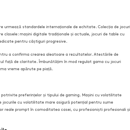
are urmează standardele internaționale de echitate. Colecția de jocur
 clasele: mașini digitale tradiționale și actuale, jocuri de table cu
 dedicate pentru câștiguri progresive.
ntru a confirma crearea aleatoare a rezultatelor. Atestările de
tul față de claritate. Îmbunătățim în mod regulat gama cu jocuri
ultima vreme apărute pe piață.
potrivite preferințelor și tipului de gaming. Mașini cu volatilitate
 jocurile cu volatilitate mare asigură potențial pentru sume
lor reale prompt în comoditatea casei, cu profesioniști profesionali și