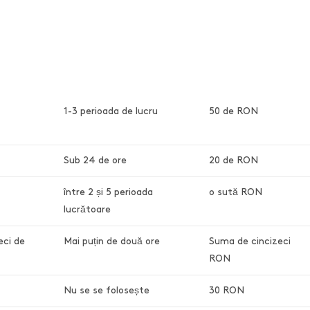
.
1-3 perioada de lucru
50 de RON
Sub 24 de ore
20 de RON
între 2 și 5 perioada
o sută RON
lucrătoare
eci de
Mai puțin de două ore
Suma de cincizeci
RON
Nu se se folosește
30 RON