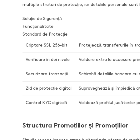
multiple straturi de protecție, iar detaliile personale sun
Soluție de Siguranță
Funcționalitate
Standard de Protecție
Criptare SSL 256-bit
Protejează transferurile în tra
Verificare în doi nivele
Validare extra la accesare pr
Securizare tranzacții
Schimbă detaliile bancare cu c
Zid de protecție digital
Supraveghează și împiedică a
Control KYC digitală
Validează profilul jucătorilor po
Structura Promoțiilor și Promoțiilor