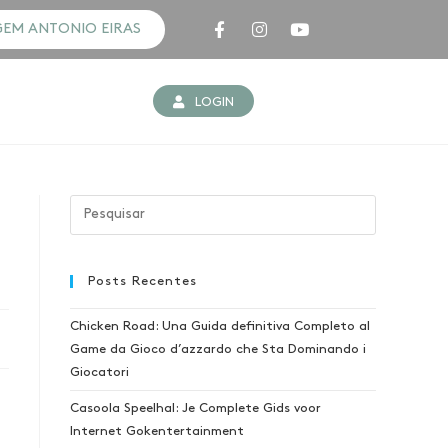
GEM ANTONIO EIRAS
LOGIN
Posts Recentes
Chicken Road: Una Guida definitiva Completo al
Game da Gioco d’azzardo che Sta Dominando i
Giocatori
Casoola Speelhal: Je Complete Gids voor
Internet Gokentertainment