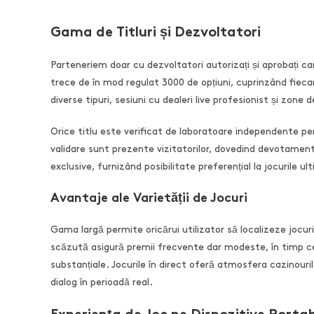
Gama de Titluri și Dezvoltatori
Parteneriem doar cu dezvoltatori autorizați și aprobați c
trece de în mod regulat 3000 de opțiuni, cuprinzând fiecare
diverse tipuri, sesiuni cu dealeri live profesionist și zone
Orice titlu este verificat de laboratoare independente pe
validare sunt prezente vizitatorilor, dovedind devotamen
exclusive, furnizând posibilitate preferențial la jocurile 
Avantaje ale Varietății de Jocuri
Gama largă permite oricărui utilizator să localizeze jocuri 
scăzută asigură premii frecvente dar modeste, în timp ce
substanțiale. Jocurile în direct oferă atmosfera cazinouri
dialog în perioadă real.