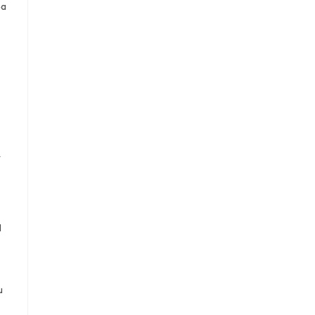
ea
r
l
u