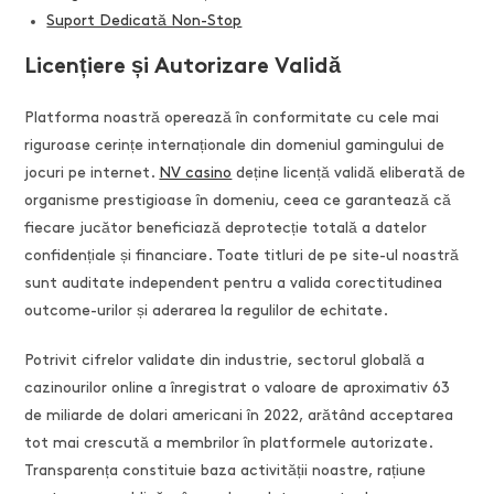
Suport Dedicată Non-Stop
Licențiere și Autorizare Validă
Platforma noastră operează în conformitate cu cele mai
riguroase cerințe internaționale din domeniul gamingului de
jocuri pe internet.
NV casino
deține licență validă eliberată de
organisme prestigioase în domeniu, ceea ce garantează că
fiecare jucător beneficiază deprotecție totală a datelor
confidențiale și financiare. Toate titluri de pe site-ul noastră
sunt auditate independent pentru a valida corectitudinea
outcome-urilor și aderarea la regulilor de echitate.
Potrivit cifrelor validate din industrie, sectorul globală a
cazinourilor online a înregistrat o valoare de aproximativ 63
de miliarde de dolari americani în 2022, arătând acceptarea
tot mai crescută a membrilor în platformele autorizate.
Transparența constituie baza activității noastre, rațiune