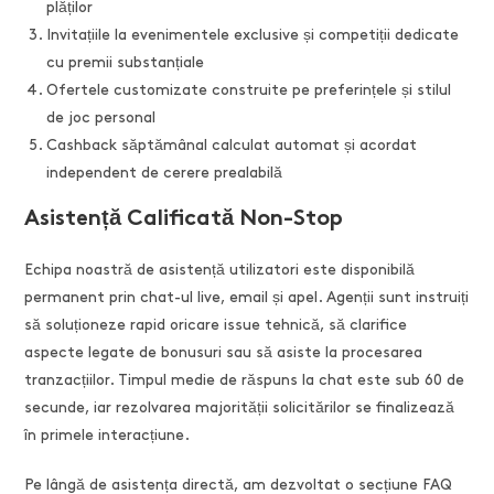
plăților
Invitațiile la evenimentele exclusive și competiții dedicate
cu premii substanțiale
Ofertele customizate construite pe preferințele și stilul
de joc personal
Cashback săptămânal calculat automat și acordat
independent de cerere prealabilă
Asistență Calificată Non-Stop
Echipa noastră de asistență utilizatori este disponibilă
permanent prin chat-ul live, email și apel. Agenții sunt instruiți
să soluționeze rapid oricare issue tehnică, să clarifice
aspecte legate de bonusuri sau să asiste la procesarea
tranzacțiilor. Timpul medie de răspuns la chat este sub 60 de
secunde, iar rezolvarea majorității solicitărilor se finalizează
în primele interacțiune.
Pe lângă de asistența directă, am dezvoltat o secțiune FAQ