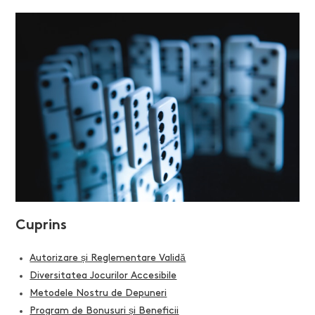
Cuprins
Autorizare și Reglementare Validă
Diversitatea Jocurilor Accesibile
Metodele Nostru de Depuneri
Program de Bonusuri și Beneficii