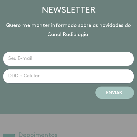
NEWSLETTER
Quero me manter informado sobre as novidades do
Canal Radiologia.
ENVIAR
Depoimentos