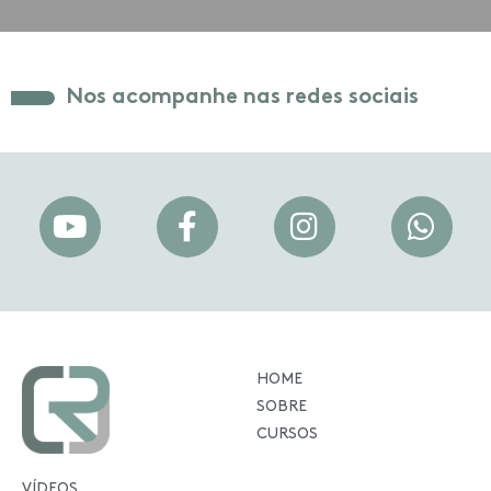
Nos acompanhe nas redes sociais
HOME
SOBRE
CURSOS
VÍDEOS