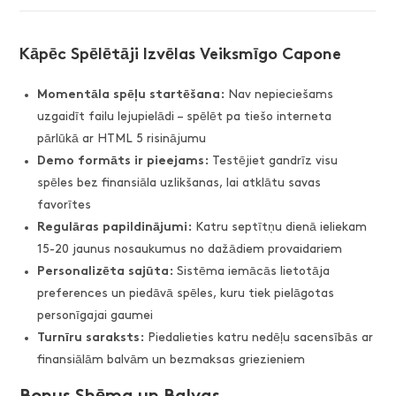
Kāpēc Spēlētāji Izvēlas Veiksmīgo Capone
Momentāla spēļu startēšana:
Nav nepieciešams
uzgaidīt failu lejupielādi – spēlēt pa tiešo interneta
pārlūkā ar HTML 5 risinājumu
Demo formāts ir pieejams:
Testējiet gandrīz visu
spēles bez finansiāla uzlikšanas, lai atklātu savas
favorītes
Regulāras papildinājumi:
Katru septītņu dienā ieliekam
15-20 jaunus nosaukumus no dažādiem provaidariem
Personalizēta sajūta:
Sistēma iemācās lietotāja
preferences un piedāvā spēles, kuru tiek pielāgotas
personīgajai gaumei
Turnīru saraksts:
Piedalieties katru nedēļu sacensībās ar
finansiālām balvām un bezmaksas griezieniem