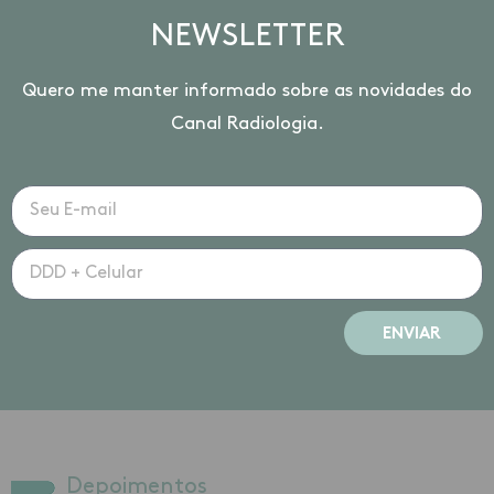
NEWSLETTER
Quero me manter informado sobre as novidades do
Canal Radiologia.
ENVIAR
Depoimentos