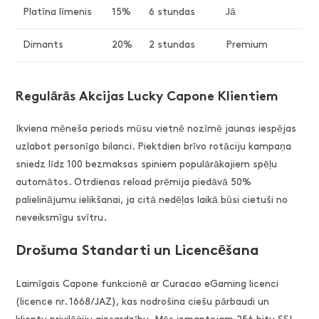
Platīna līmenis
15%
6 stundas
Jā
Dimants
20%
2 stundas
Premium
Regulārās Akcijas Lucky Capone Klientiem
Ikviena mēneša periods mūsu vietnē nozīmē jaunas iespējas
uzlabot personīgo bilanci. Piektdien brīvo rotāciju kampaņa
sniedz līdz 100 bezmaksas spiniem populārākajiem spēļu
automātos. Otrdienas reload prēmija piedāvā 50%
palielinājumu ielikšanai, ja citā nedēļas laikā būsi cietuši no
neveiksmīgu svītru.
Drošuma Standarti un Licencēšana
Laimīgais Capone funkcionē ar Curacao eGaming licenci
(licence nr. 1668/JAZ), kas nodrošina ciešu pārbaudi un