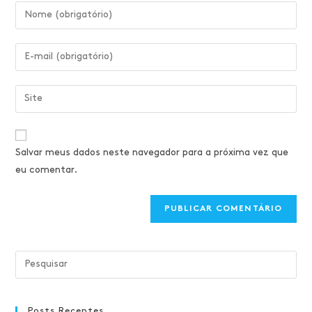
Salvar meus dados neste navegador para a próxima vez que
eu comentar.
Posts Recentes