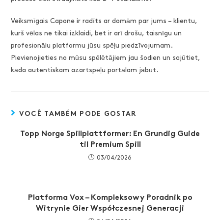
Veiksmīgais Capone ir radīts ar domām par jums – klientu,
kurš vēlas ne tikai izklaidi, bet ir arī drošu, taisnīgu un
profesionālu platformu jūsu spēļu piedzīvojumam.
Pievienojieties no mūsu spēlētājiem jau šodien un sajūtiet,
kāda autentiskam azartspēļu portālam jābūt.
VOCÊ TAMBÉM PODE GOSTAR
Topp Norge Spillplattformer: En Grundig Guide
til Premium Spill
03/04/2026
Platforma Vox – Kompleksowy Poradnik po
Witrynie Gier Współczesnej Generacji