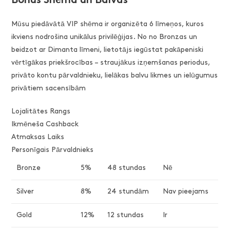
Bonus Shēma un Balvas
Mūsu piedāvātā VIP shēma ir organizēta 6 līmeņos, kuros
ikviens nodrošina unikālus privilēģijas. No no Bronzas un
beidzot ar Dimanta līmeni, lietotājs iegūstat pakāpeniski
vērtīgākas priekšrocības – straujākus izņemšanas periodus,
privāto kontu pārvaldnieku, lielākas balvu likmes un ielūgumus
privātiem sacensībām
Lojalitātes Rangs
Ikmēneša Cashback
Atmaksas Laiks
Personīgais Pārvaldnieks
Bronze
5%
48 stundas
Nē
Silver
8%
24 stundām
Nav pieejams
Gold
12%
12 stundas
Ir