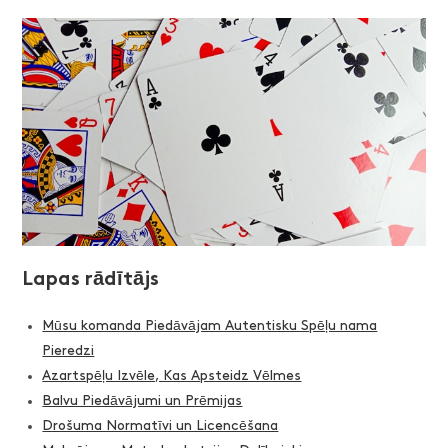
Lapas rādītājs
Mūsu komanda Piedāvājam Autentisku Spēļu nama
Pieredzi
Azartspēļu Izvēle, Kas Apsteidz Vēlmes
Balvu Piedāvājumi un Prēmijas
Drošuma Normatīvi un Licencēšana