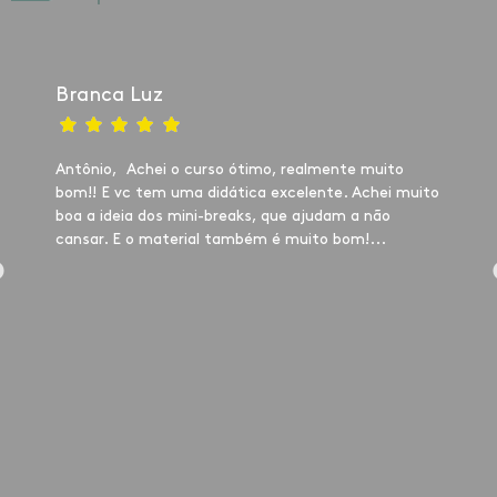
Branca Luz
Antônio, Achei o curso ótimo, realmente muito
bom!! E vc tem uma didática excelente. Achei muito
boa a ideia dos mini-breaks, que ajudam a não
cansar. E o material também é muito bom!