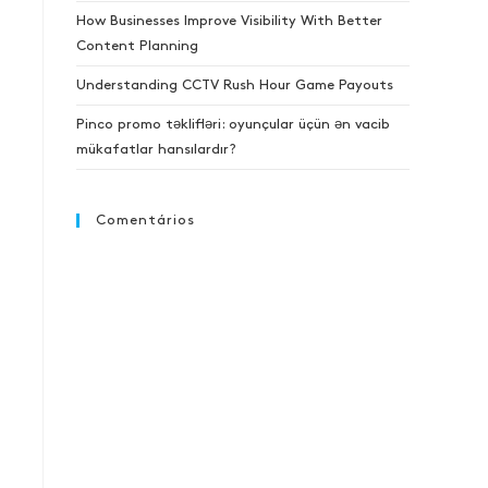
How Businesses Improve Visibility With Better
Content Planning
Understanding CCTV Rush Hour Game Payouts
Pinco promo təklifləri: oyunçular üçün ən vacib
mükafatlar hansılardır?
Comentários