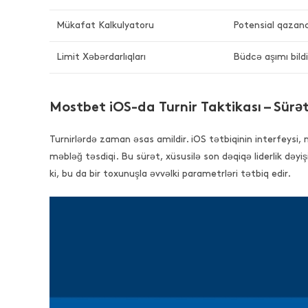
Mükafat Kalkulyatoru
Potensial qazan
Limit Xəbərdarlıqları
Büdcə aşımı bildir
Mostbet iOS-da Turnir Taktikası – Sürət
Turnirlərdə zaman əsas amildir. iOS tətbiqinin interfeysi,
məbləğ təsdiqi. Bu sürət, xüsusilə son dəqiqə liderlik dəyiş
ki, bu da bir toxunuşla əvvəlki parametrləri tətbiq edir.