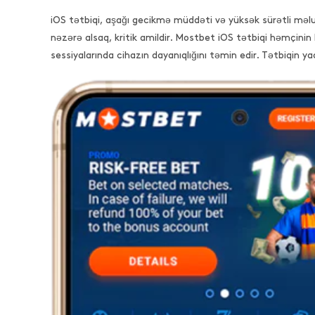
iOS tətbiqi, aşağı gecikmə müddəti və yüksək sürətli məlum
nəzərə alsaq, kritik amildir. Mostbet iOS tətbiqi həmçinin
sessiyalarında cihazın dayanıqlığını təmin edir. Tətbiqin ya