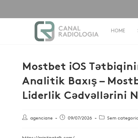
HOME
Mostbet iOS Tətbiqini
Analitik Baxış – Mostb
Liderlik Cədvəllərini
agenciane
09/07/2026
Sem categori