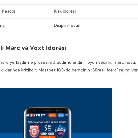
c hesabı
Risk idarəsi
işi
Disiplinli oyun
li Mərc və Vaxt İdarəsi
 mərc yerləşdirmə prosesini 3 addıma endirir: oyun seçimi, mərc növü,
ikliklərində kritikdir. Mostbet iOS-da həmçinin ‘Sürətli Mərc’ rejimi var