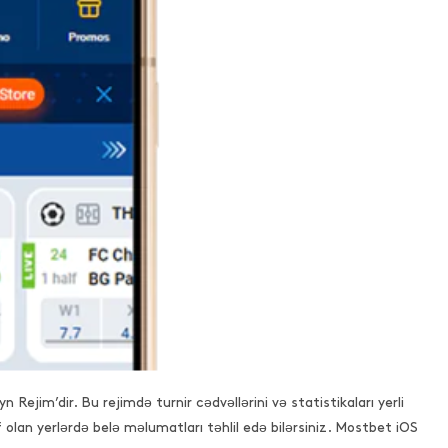
yn Rejim’dir. Bu rejimdə turnir cədvəllərini və statistikaları yerli
if olan yerlərdə belə məlumatları təhlil edə bilərsiniz. Mostbet iOS