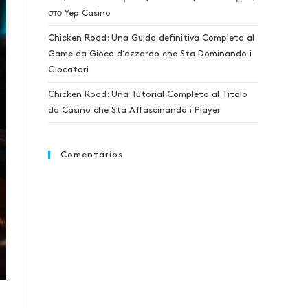
στο Yep Casino
Chicken Road: Una Guida definitiva Completo al
Game da Gioco d’azzardo che Sta Dominando i
Giocatori
Chicken Road: Una Tutorial Completo al Titolo
da Casino che Sta Affascinando i Player
Comentários