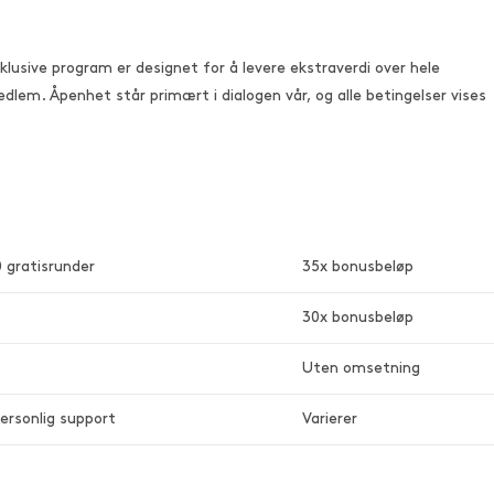
klusive program er designet for å levere ekstraverdi over hele
medlem. Åpenhet står primært i dialogen vår, og alle betingelser vises
0 gratisrunder
35x bonusbeløp
30x bonusbeløp
Uten omsetning
ersonlig support
Varierer