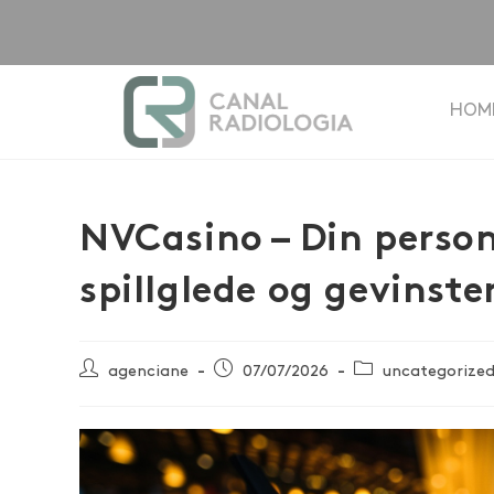
HOM
NVCasino – Din person
spillglede og gevinste
agenciane
07/07/2026
uncategorize