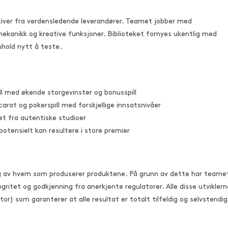
nativer fra verdensledende leverandører. Teamet jobber med
g mekanikk og kreative funksjoner. Biblioteket fornyes ukentlig med
nhold nytt å teste.
pill med økende storgevinster og bonusspill
carat og pokerspill med forskjellige innsatsnivåer
tet fra autentiske studioer
tensielt kan resultere i store premier
ning av hvem som produserer produktene. På grunn av dette har teame
ritet og godkjenning fra anerkjente regulatorer. Alle disse utviklern
) som garanterer at alle resultat er totalt tilfeldig og selvstendig