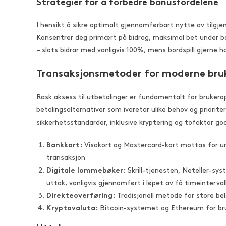
Strategier for å forbedre bonusfordelene
I hensikt å sikre optimalt gjennomførbart nytte av tilgjeng
Konsentrer deg primært på bidrag, maksimal bet under bonuss
– slots bidrar med vanligvis 100%, mens bordspill gjerne h
Transaksjonsmetoder for moderne bru
Rask aksess til utbetalinger er fundamentalt for brukerop
betalingsalternativer som ivaretar ulike behov og priori
sikkerhetsstandarder, inklusive kryptering og tofaktor go
Bankkort:
Visakort og Mastercard-kort mottas for umid
transaksjon
Digitale lommebøker:
Skrill-tjenesten, Neteller-sy
uttak, vanligvis gjennomført i løpet av få timeinterval
Direkteoverføring:
Tradisjonell metode for store bel
Kryptovaluta:
Bitcoin-systemet og Ethereum for bruk