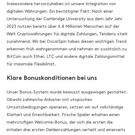
Insbesondere hervorzuheben ist unsere Integration von
digitalen Währungen. Ein bestätigter Fakt: Nach einer
Untersuchung der Cambridge University aus dem Jahr Jahr
2023 nutzen bereits über 6.8 Millionen Menschen auf der
Welt Cryptowährungen für digitale Zahlungen, Tendenz stark
zunehmend. Wir bei OscarSpin haben diesen wichtigen Trend
erkennen früh wahrgenommen und nehmen an zusätzlich zu
BitCoin auch Ether, LTC und andere digitale Zahlungsmittel
für maximale Flexibilität.
Klare Bonuskonditionen bei uns
Unser Bonus-System wurde bewusst ausgewogen gestaltet.
Obwohl zahlreiche Anbieter mit utopischen
Umsatzbedingungen operieren, setzen wir auf vollständige
Klarheit und Erreichbarkeit. Frische Spieler erhalten einen
mehrstufigen Welcome-Bonus, der sich die ersten die
initialen drei ersten Geldeinzahlungen verteilt und einerseits