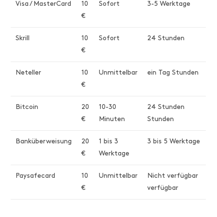
Visa / MasterCard
10
Sofort
3-5 Werktage
€
Skrill
10
Sofort
24 Stunden
€
Neteller
10
Unmittelbar
ein Tag Stunden
€
Bitcoin
20
10-30
24 Stunden
€
Minuten
Stunden
Banküberweisung
20
1 bis 3
3 bis 5 Werktage
€
Werktage
Paysafecard
10
Unmittelbar
Nicht verfügbar
€
verfügbar