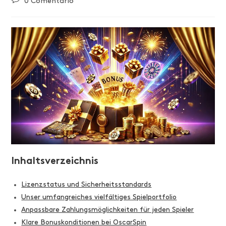
0 Comentário
Inhaltsverzeichnis
Lizenzstatus und Sicherheitsstandards
Unser umfangreiches vielfältiges Spielportfolio
Anpassbare Zahlungsmöglichkeiten für jeden Spieler
Klare Bonuskonditionen bei OscarSpin