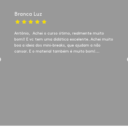
Branca Luz
Antônio, Achei o curso ótimo, realmente muito
bom!! E vc tem uma didática excelente. Achei muito
boa a ideia dos mini-breaks, que ajudam a não
cansar. E o material também é muito bom!