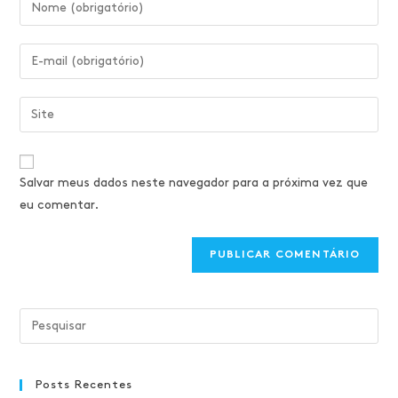
Salvar meus dados neste navegador para a próxima vez que
eu comentar.
Posts Recentes