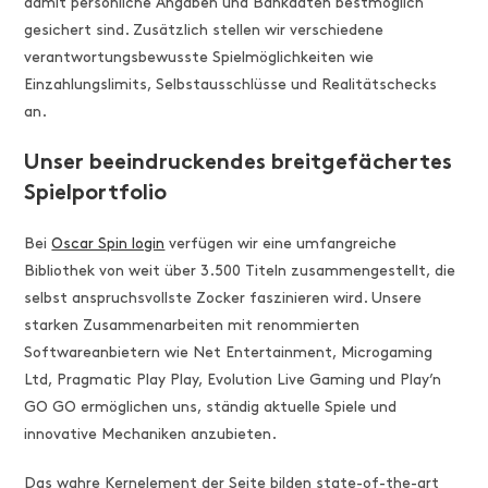
damit persönliche Angaben und Bankdaten bestmöglich
gesichert sind. Zusätzlich stellen wir verschiedene
verantwortungsbewusste Spielmöglichkeiten wie
Einzahlungslimits, Selbstausschlüsse und Realitätschecks
an.
Unser beeindruckendes breitgefächertes
Spielportfolio
Bei
Oscar Spin login
verfügen wir eine umfangreiche
Bibliothek von weit über 3.500 Titeln zusammengestellt, die
selbst anspruchsvollste Zocker faszinieren wird. Unsere
starken Zusammenarbeiten mit renommierten
Softwareanbietern wie Net Entertainment, Microgaming
Ltd, Pragmatic Play Play, Evolution Live Gaming und Play’n
GO GO ermöglichen uns, ständig aktuelle Spiele und
innovative Mechaniken anzubieten.
Das wahre Kernelement der Seite bilden state-of-the-art