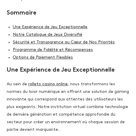
Sommaire
Une Expérience de Jeu Exceptionnelle
Notre Catalogue de Jeux Diversifié
Sécurité et Transparence au Cœur de Nos Priorités
Programme de Fidélité et Récompenses
Options de Paiement Flexibles
Une Expérience de Jeu Exceptionnelle
Au sein de
rolleto casino online
, nous transformons les
normes du loisir numérique en offrant une solution de gaming
innovante qui correspond aux attentes des utilisateurs les
plus exigeants. Notre institution virtuel combine technologie
de dernière génération et compétence approfondie du
secteur pour créer un environnement où chaque session de
partie devient marquante.