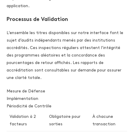
application.
Processus de Validation
L’ensemble les titres disponibles sur notre interface font le
sujet d’audits indépendants menés par des institutions
accrédités. Ces inspections réguliers attestent l’intégrité
des programmes aléatoires et la concordance des
pourcentages de retour affichés. Les rapports de
accréditation sont consultables sur demande pour assurer
une clarté totale.
Mesure de Défense
Implémentation
Périodicité de Contrôle
Validation à 2
Obligatoire pour
À chacune
facteurs
sorties
transaction