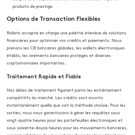
produits de prestige
Options de Transaction Flexibles
Rolleto accepte en charge une palette étendue de solutions
financières pour optimiser vos crédits et paiements. Nous
prenons les CB bancaires globales, les wallets électroniques
établis, les virements bancaires protégés et diverses
cryptomonnaies importantes.
Traitement Rapide et Fiable
Nos délais de traitement figurent parmi les extrêmement
compétitifs du marché. Les crédits sont inscrits
instantanément quelle que soit la méthode choisie. Pour les
sorties, nous nous garantissons à gérer les requêtes sous
vingt-quatre heures pour les portefeuilles électroniques et
sous soixante-douze heures pour les mouvements bancaires,