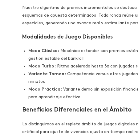
Nuestro algoritmo de premios incrementales se destaca 
esquemas de apuesta determinados. Toda ronda reúne un
especiales, generando una avance real y estimulante para
Modalidades de Juego Disponibles
Modo Clásico:
Mecánica estándar con premios estánd
gestión estable del bankroll
Modo Turbo:
Ritmo acelerada hasta 3x con jugadas rá
Variante Torneo:
Competencia versus otros jugadores
minutos
Modo Práctica:
Variante demo sin exposición financi
para aprendizaje efectivo
Beneficios Diferenciales en el Ámbito
Lo distinguimos en el repleto ámbito de juegos digitales
artificial para ajuste de vivencias ajusta en tiempo real