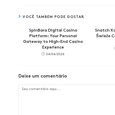
VOCÊ TAMBÉM PODE GOSTAR
SpinBara Digital Casino
Snatch Ka
Platform: Your Personal
Świeże C
Gateway to High-End Casino
Experience
04/04/2026
Deixe um comentário