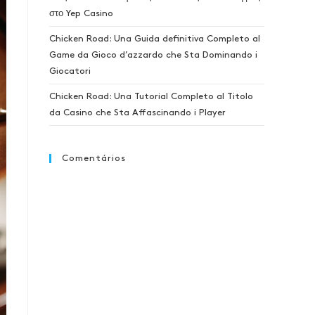
στο Yep Casino
Chicken Road: Una Guida definitiva Completo al
Game da Gioco d’azzardo che Sta Dominando i
Giocatori
Chicken Road: Una Tutorial Completo al Titolo
da Casino che Sta Affascinando i Player
Comentários