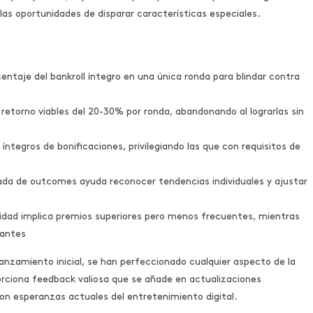
las oportunidades de disparar características especiales.
ntaje del bankroll íntegro en una única ronda para blindar contra
retorno viables del 20-30% por ronda, abandonando al lograrlas sin
íntegros de bonificaciones, privilegiando las que con requisitos de
da de outcomes ayuda reconocer tendencias individuales y ajustar
lidad implica premios superiores pero menos frecuentes, mientras
tantes
anzamiento inicial, se han perfeccionado cualquier aspecto de la
orciona feedback valiosa que se añade en actualizaciones
n esperanzas actuales del entretenimiento digital.