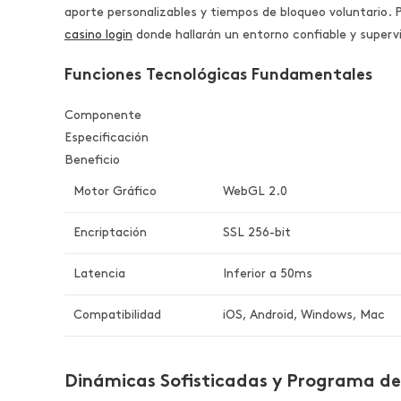
aporte personalizables y tiempos de bloqueo voluntario. P
casino login
donde hallarán un entorno confiable y superv
Funciones Tecnológicas Fundamentales
Componente
Especificación
Beneficio
Motor Gráfico
WebGL 2.0
Encriptación
SSL 256-bit
Latencia
Inferior a 50ms
Compatibilidad
iOS, Android, Windows, Mac
Dinámicas Sofisticadas y Programa d