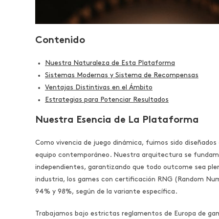
Contenido
Nuestra Naturaleza de Esta Plataforma
Sistemas Modernas y Sistema de Recompensas
Ventajas Distintivas en el Ámbito
Estrategias para Potenciar Resultados
Nuestra Esencia de La Plataforma
Como vivencia de juego dinámica, fuimos sido diseñados 
equipo contemporáneo. Nuestra arquitectura se fundam
independientes, garantizando que todo outcome sea plen
industria, los games con certificación RNG (Random Num
94% y 98%, según de la variante específica.
Trabajamos bajo estrictas reglamentos de Europa de gam