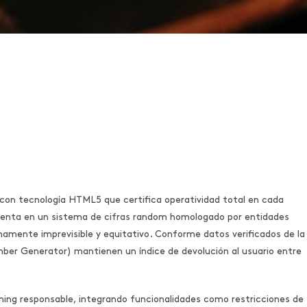
con tecnología HTML5 que certifica operatividad total en cada
enta en un sistema de cifras random homologado por entidades
amente imprevisible y equitativo. Conforme datos verificados de la
ber Generator) mantienen un índice de devolución al usuario entre
ing responsable, integrando funcionalidades como restricciones de