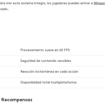
ara vivir esta sistema íntegra, los jugadores pueden entrar a
Winaur
isado.
Procesamiento suave en 60 FPS
Seguridad de contenido sensibles
Reacción instantánea en cada acción
Disponibilidad total multiplataforma
e Recompensas