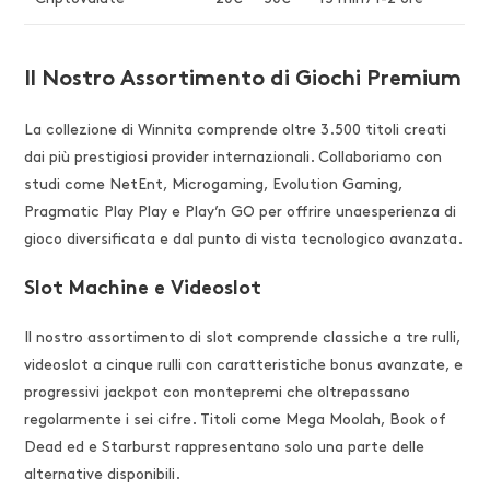
Il Nostro Assortimento di Giochi Premium
La collezione di Winnita comprende oltre 3.500 titoli creati
dai più prestigiosi provider internazionali. Collaboriamo con
studi come NetEnt, Microgaming, Evolution Gaming,
Pragmatic Play Play e Play’n GO per offrire unaesperienza di
gioco diversificata e dal punto di vista tecnologico avanzata.
Slot Machine e Videoslot
Il nostro assortimento di slot comprende classiche a tre rulli,
videoslot a cinque rulli con caratteristiche bonus avanzate, e
progressivi jackpot con montepremi che oltrepassano
regolarmente i sei cifre. Titoli come Mega Moolah, Book of
Dead ed e Starburst rappresentano solo una parte delle
alternative disponibili.