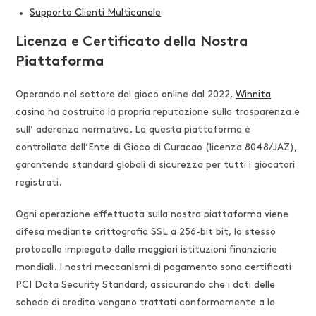
Supporto Clienti Multicanale
Licenza e Certificato della Nostra
Piattaforma
Operando nel settore del gioco online dal 2022,
Winnita
casino
ha costruito la propria reputazione sulla trasparenza e
sull’ aderenza normativa. La questa piattaforma è
controllata dall’Ente di Gioco di Curacao (licenza 8048/JAZ),
garantendo standard globali di sicurezza per tutti i giocatori
registrati.
Ogni operazione effettuata sulla nostra piattaforma viene
difesa mediante crittografia SSL a 256-bit bit, lo stesso
protocollo impiegato dalle maggiori istituzioni finanziarie
mondiali. I nostri meccanismi di pagamento sono certificati
PCI Data Security Standard, assicurando che i dati delle
schede di credito vengano trattati conformemente a le