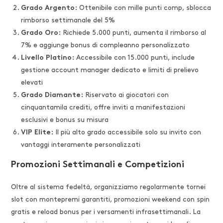
Grado Argento:
Ottenibile con mille punti comp, sblocca
rimborso settimanale del 5%
Grado Oro:
Richiede 5.000 punti, aumenta il rimborso al
7% e aggiunge bonus di compleanno personalizzato
Livello Platino:
Accessibile con 15.000 punti, include
gestione account manager dedicato e limiti di prelievo
elevati
Grado Diamante:
Riservato ai giocatori con
cinquantamila crediti, offre inviti a manifestazioni
esclusivi e bonus su misura
VIP Elite:
Il più alto grado accessibile solo su invito con
vantaggi interamente personalizzati
Promozioni Settimanali e Competizioni
Oltre al sistema fedeltà, organizziamo regolarmente tornei
slot con montepremi garantiti, promozioni weekend con spin
gratis e reload bonus per i versamenti infrasettimanali. La