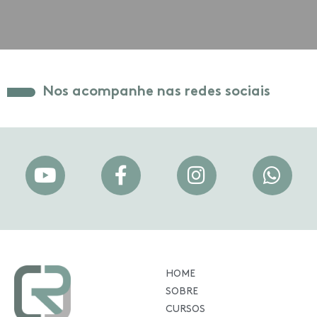
Nos acompanhe nas redes sociais
HOME
SOBRE
CURSOS