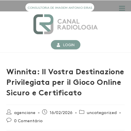
CONSULTORIA DE IMAGEM ANTONIO EIRAS
LOGIN
Winnita: Il Vostra Destinazione
Privilegiata per il Gioco Online
Sicuro e Certificato
agenciane
16/02/2026
uncategorized
0 Comentário