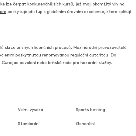
ké lze čerpat konkurenčnějších kursů, jež mají okamžitý vliv na
lare
poskytuje přístup k globálním úrovním excelence, které splňují
lů skrze přísných licenčních procesů. Mezinárodní provozovatelé
povolením poskytnutou renomovanou regulační autoritou. Do
Curaçao povolení nebo britská rada pro hazardní služby.
Velmi vysoká
Sports betting
Standardní
Generální