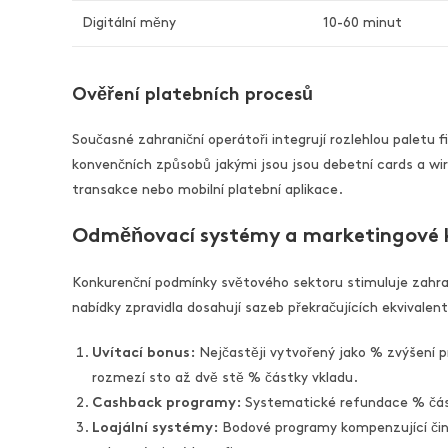
Digitální měny
10-60 minut
Ověření platebních procesů
Současné zahraniční operátoři integrují rozlehlou paletu
konvenčních způsobů jakými jsou jsou debetní cards a wir
transakce nebo mobilní platební aplikace.
Odměňovací systémy a marketingové
Konkurenční podmínky světového sektoru stimuluje zahra
nabídky zpravidla dosahují sazeb překračujících ekvivalent
Uvítací bonus:
Nejčastěji vytvořený jako % zvýšení p
rozmezí sto až dvě stě % částky vkladu.
Cashback programy:
Systematické refundace % části
Loajální systémy:
Bodové programy kompenzující činn