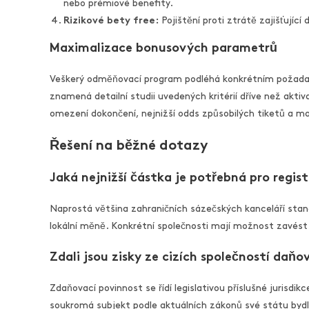
nebo prémiové benefity.
Rizikové bety free:
Pojištění proti ztrátě zajišťující 
Maximalizace bonusových parametrů
Veškerý odměňovací program podléhá konkrétním požada
znamená detailní studii uvedených kritérií dříve než akt
omezení dokončení, nejnižší odds způsobilých tiketů a 
Řešení na běžné dotazy
Jaká nejnižší částka je potřebná pro regist
Naprostá většina zahraničních sázečských kanceláří stan
lokální měně. Konkrétní společnosti mají možnost zavést 
Zdali jsou zisky ze cizích společností daňo
Zdaňovací povinnost se řídí legislativou příslušné jurisd
soukromá subjekt podle aktuálních zákonů své státu bydl