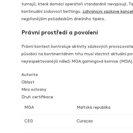
turnajů, které domácí operátoři standardně nevypisují. Ta
kontinuální ziskovost bettingu.
zahranicni sazkove kance
nejpřísnějším požadavkům dnešního tipéra.
Právní prostředí a povolení
Právní kontext kontroluje aktivity sázkových provozovate
působící na kontinentálním trhu musí vlastnit aktuální 
nejrespektovanější náleží MGA gamingová komise (MGA), 
Autorita
Oblast
Míra ochrany
Druh certifikace
MGA
Maltská republika
CEG
Curaçao