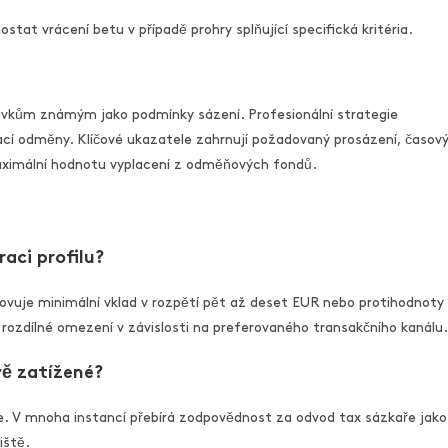
dostat vrácení betu v případě prohry splňující specifická kritéria.
vkům známým jako podmínky sázení. Profesionální strategie
ivací odměny. Klíčové ukazatele zahrnují požadovaný prosázení, časov
maximální hodnotu vyplacení z odměňových fondů.
raci profilu?
ovuje minimální vklad v rozpětí pět až deset EUR nebo protihodnoty
rozdílné omezení v závislosti na preferovaného transakčního kanálu.
vě zatížené?
ikce. V mnoha instancí přebírá zodpovědnost za odvod tax sázkaře jako
iště.