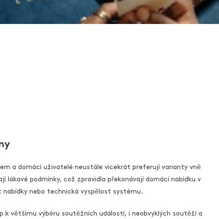
my
m a domácí uživatelé neustále vícekrát preferují varianty vně
ají lákavé podmínky, což zpravidla překonávají domácí nabídku v
st nabídky nebo technická vyspělost systému.
p k většímu výběru soutěžních událostí, i neobvyklých soutěží a