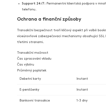
Support 24/7:
Permanentní klientská podpora v mnoh
telefonu.
Ochrana a finanční způsoby
Transakční bezpečnost tvoří klíčový aspekt při volbě book
víceúrovňové zabezpečovací mechanismy obsahující SSL k
třetími stranami.
Transakční možnost
Čas zpracování vkladu
Čas výběru
Průměrný poplatek
Debetní karty
Instant
E-peněženky
Instant
Bankovní transakce
1-3 dny