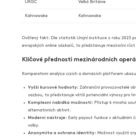
UKGC
Velká Británie
Kahnawake
Kahnawake
Ověřený fakt: Dle statistik Unijní instituce z roku 2023 
evropských online sázkarů, to představuje meziroční růst
Klíčové přednosti mezinárodních oper
Komparativní analýza cizích a domácích platforem ukazuj
Vyšší kursové hodnoty:
Zahraniční provozovatelé obv
sazbou, to představuje větší potenciální výnosy pro hr
Komplexní nabídka možností:
Přístup k mnoha soutě
alternativních aktivit.
Moderní nástroje:
Early payout funkce v aktuálním ča
volby.
Anonymita a ochrana identity:
Možnost využití cry