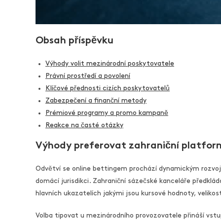
Obsah příspěvku
Výhody volit mezinárodní poskytovatele
Právní prostředí a povolení
Klíčové přednosti cizích poskytovatelů
Zabezpečení a finanční metody
Prémiové programy a promo kampaně
Reakce na časté otázky
Výhody preferovat zahraniční platfor
Odvětví se online bettingem prochází dynamickým rozvoje
domácí jurisdikci. Zahraniční sázečské kanceláře předklád
hlavních ukazatelích jakými jsou kursové hodnoty, veliko
Volba tipovat u mezinárodního provozovatele přináší vstu