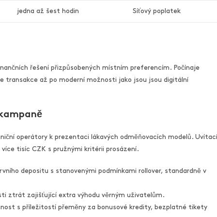
jedna až šest hodin
Síťový poplatek
 finančních řešení přizpůsobených místním preferencím. Počínaje
e transakce až po moderní možnosti jako jsou jsou digitální
 kampaně
niční operátory k prezentaci lákavých odměňovacích modelů. Uvítac
 více tisíc CZK s pružnými kritérii prosázení.
rvního depositu s stanovenými podmínkami rollover, standardně v
 ztrát zajišťující extra výhodu věrným uživatelům.
ost s příležitostí přeměny za bonusové kredity, bezplatné tikety