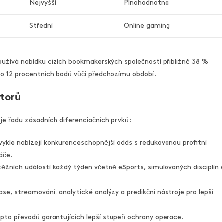
Nejvyšší
Plnohodnotná
Střední
Online gaming
používá nabídku cizích bookmakerských společností přibližně 38 %
 o 12 procentních bodů vůči předchozímu období.
átorů
e řadu zásadních diferenciačních prvků:
ykle nabízejí konkurenceschopnější odds s redukovanou profitní
áče.
žních událostí každý týden včetně eSports, simulovaných disciplín 
se, streamování, analytické analýzy a predikční nástroje pro lepší
pto převodů garantujících lepší stupeň ochrany operace.